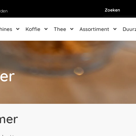
rden
hines
Koffie
Thee
Assortiment
Duur
er
mer