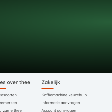
les over thee
Zakelijk
eesoorten
Koffiemachine keuzehulp
eemerken
Informatie aanvragen
urzame thee
Account aanvragen