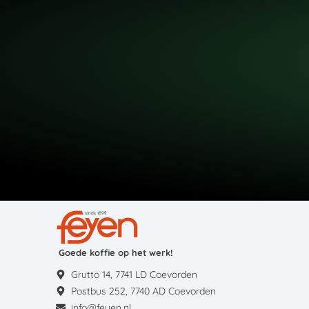
Goede koffie op het werk!
Grutto 14, 7741 LD Coevorden
Postbus 252, 7740 AD Coevorden
info@feyen.nl