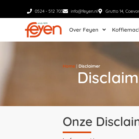
0524 - 512 703
info@feyen.nl
Grutto 14, Coevo
Over Feyen
Koffiemac
Home
|
Disclaimer
Disclaim
Onze Disclai