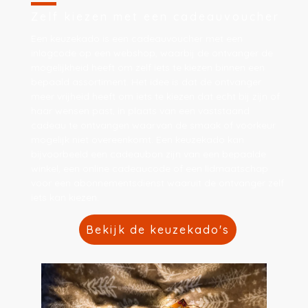
Zelf kiezen met een cadeauvoucher
Een keuzekado is een cadeauvoucher met een
inlogcode op een webshop, waarbij de ontvanger de
mogelijkheid heeft om zelf iets te kiezen binnen een
bepaald assortiment. Het idee is dat de ontvanger
meer vrijheid heeft om iets te kiezen dat echt bij zijn of
haar wensen past, in plaats van een vaststaand
cadeau te ontvangen waarvan de smaak of voorkeur
mogelijk niet overeenkomt. Een keuzekado kan
bijvoorbeeld een cadeaubon zijn van een bepaalde
winkel, een online cadeaucode of een lidmaatschap
voor een abonnementsdienst waaruit de ontvanger zelf
iets kan kiezen.
Bekijk de keuzekado's