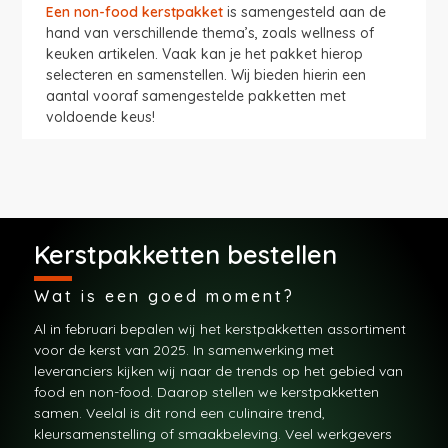
Een
non-food kerstpakket
is samengesteld aan de
hand van verschillende thema’s, zoals wellness of
keuken artikelen. Vaak kan je het pakket hierop
selecteren en samenstellen. Wij bieden hierin een
aantal vooraf samengestelde pakketten met
voldoende keus!
Kerstpakketten bestellen
Wat is een goed moment?
Al in februari bepalen wij het kerstpakketten assortiment
voor de kerst van 2025. In samenwerking met
leveranciers kijken wij naar de trends op het gebied van
food en non-food. Daarop stellen we kerstpakketten
samen. Veelal is dit rond een culinaire trend,
kleursamenstelling of smaakbeleving. Veel werkgevers