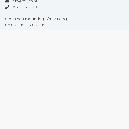
info@feyen.nl
0524 - 512 703
Open van maandag t/m vrijdag
08.00 uur – 17.00 uur
Deze website wordt beschermd door reCAPTCHA en Google’s
Privacybeleid
en
Algemene Voorwaarden
.
© Feyen2026 | Alle rechten voorbehouden
Algemene voorwaarden
Cookies
Disclaimer
Privacy
Leveranciersgedragscode
Klachtenprocedure