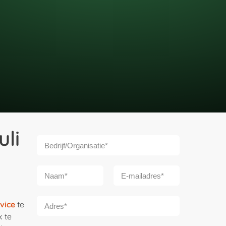
li
vice
te
k te