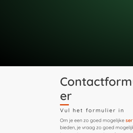
Contactformu
er
Vul het formulier in
Om je een zo goed mogelijke
ser
bieden, je vraag zo goed mogelij