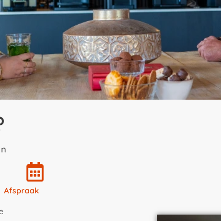
?
jn
Afspraak
e