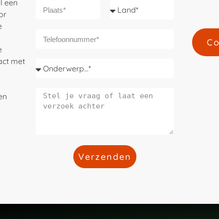
l een
or
e
Co
e
act met
len
Verzenden