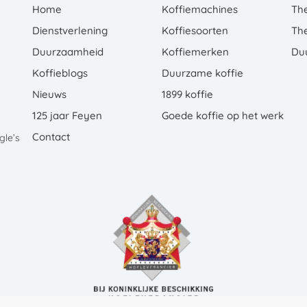
Home
Koffiemachines
Th
Dienstverlening
Koffiesoorten
Th
Duurzaamheid
Koffiemerken
Du
Koffieblogs
Duurzame koffie
Nieuws
1899 koffie
125 jaar Feyen
Goede koffie op het werk
Contact
le’s