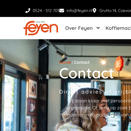
0524 - 512 703
info@feyen.nl
Grutto 14, Coevo
Over Feyen
Koffiemac
Home
|
Contact
Contact
Direct advies of vrijb
Wij staan klaar met persoonl
organisatie. Of je nu op zoek
ondersteuning nodig hebt van