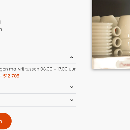
l
n
gen ma-vrij tussen 08.00 – 17.00 uur
– 512 703
n