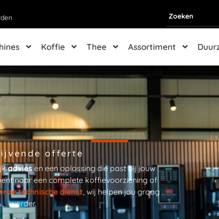
rden
hines
Koffie
Thee
Assortiment
Duur
lijvende offerte
ijk
advies
en een oplossing die past bij jouw
 bent naar een complete koffievoorziening of
onze technische dienst
, wij helpen jou graag
verder.