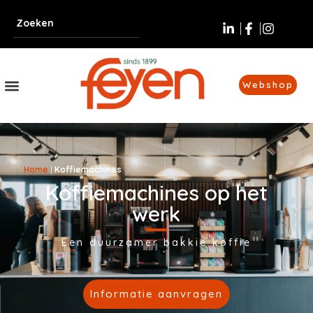
Webshop
Home
|
Koffiemachines
Koffiemachines op het
werk
Een duurzamer bakkie koffie
Informatie aanvragen