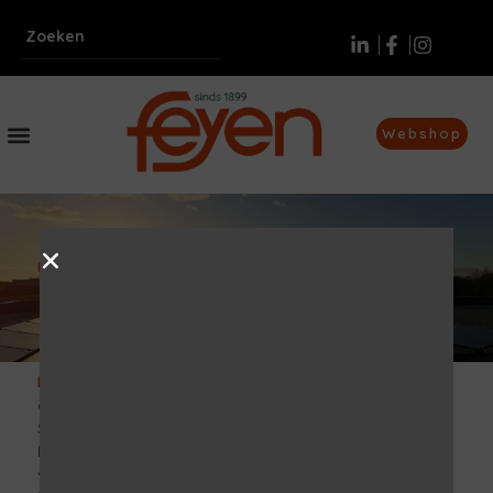
Webshop
Home
|
Duurzaamheid als fundament
Duurzaamheid als fundament
15 september 2025
Duurzaamheid
bij Feyen is geen modewoord. Het is al
generaties lang verankerd in ons DNA als familiebedrijf.
Sinds
1899
zetten we ons in voor kwaliteit,
betrouwbaarheid en maatschappelijke
verantwoordelijkheid. Vandaag de dag betekent dat: