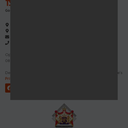
Goede koffie op het werk!
Grutto 14, 7741 LD Coevorden
Postbus 252, 7740 AD Coevorden
info@feyen.nl
0524 - 512 703
Open van maandag t/m vrijdag
08.00 uur – 17.00 uur
Deze website wordt beschermd door reCAPTCHA en Google’s
Privacybeleid
en
Algemene Voorwaarden
.