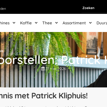
rden
hines
Koffie
Thee
Assortiment
Duur
uis
orstellen: Patrick 
11 mei 2026
nis met Patrick Kliphuis!