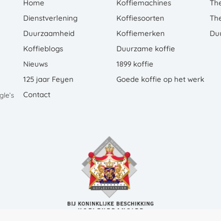
Home
Koffiemachines
Th
Dienstverlening
Koffiesoorten
Th
Duurzaamheid
Koffiemerken
Du
Koffieblogs
Duurzame koffie
Nieuws
1899 koffie
125 jaar Feyen
Goede koffie op het werk
Contact
le’s