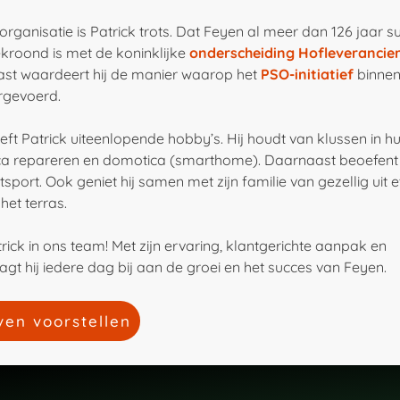
rganisatie is Patrick trots. Dat Feyen al meer dan 126 jaar s
roond is met de koninklijke
onderscheiding Hofleverancie
ast waardeert hij de manier waarop het
PSO-initiatief
binnen
orgevoerd.
eft Patrick uiteenlopende hobby’s. Hij houdt van klussen in hu
ica repareren en domotica (smarthome). Daarnaast beoefent h
tsport. Ook geniet hij samen met zijn familie van gezellig uit
het terras.
atrick in ons team! Met zijn ervaring, klantgerichte aanpak en
gt hij iedere dag bij aan de groei en het succes van Feyen.
ven voorstellen