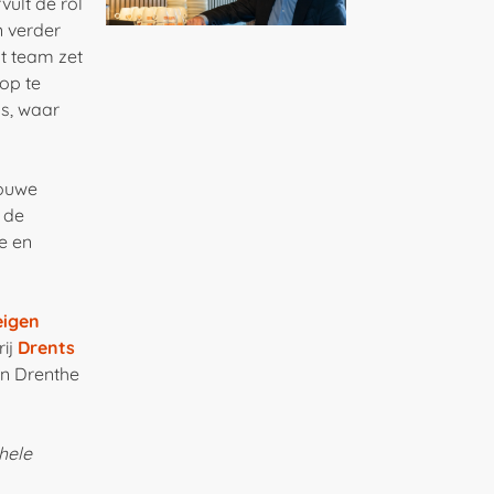
vult de rol
n verder
t team zet
 op te
ns, waar
Douwe
r de
e en
eigen
rij
Drents
an Drenthe
hele