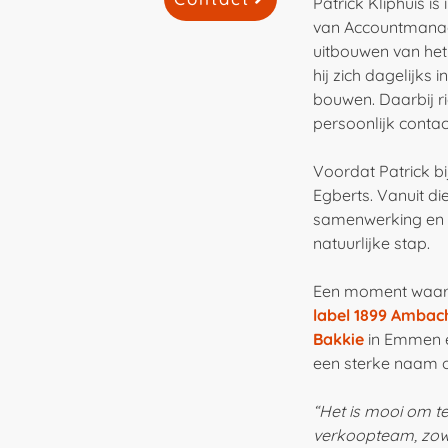
Patrick Kliphuis i
van Accountmanager
uitbouwen van het
hij zich dagelijks
bouwen. Daarbij ri
persoonlijk contac
Voordat Patrick b
Egberts. Vanuit di
samenwerking en h
natuurlijke stap.
Een moment waar Pa
label 1899 Ambach
Bakkie
in Emmen e
een sterke naam
“Het is mooi om te
verkoopteam, zowel