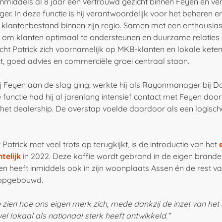
s inmiddels al 8 jaar een vertrouwd gezicht binnen Feyen en ver
. In deze functie is hij verantwoordelijk voor het beheren e
 klantenbestand binnen zijn regio. Samen met een enthousias
 in om klanten optimaal te ondersteunen en duurzame relaties
cht Patrick zich voornamelijk op MKB-klanten en lokale kete
t, goed advies en commerciële groei centraal staan.
ij Feyen aan de slag ging, werkte hij als Rayonmanager bij 
e functie had hij al jarenlang intensief contact met Feyen doo
et dealership. De overstap voelde daardoor als een logisch
trick met veel trots op terugkijkt, is de introductie van het
telijk
in 2022. Deze koffie wordt gebrand in de eigen brande
n heeft inmiddels ook in zijn woonplaats Assen én de rest v
 opgebouwd.
 zien hoe ons eigen merk zich, mede dankzij de inzet van het 
 lokaal als nationaal sterk heeft ontwikkeld.”