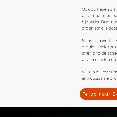
Ook op Feyen als o
onderneemt en bek
bijzonder. Daarna
organisatie is do
Naast zijn werk he
draaien, elektron
jarenlang de schie
of een drankje op 
Wij zijn blij met P
enthousiasme draa
Terug naar E