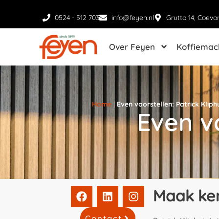
0524 - 512 703
info@feyen.nl
Grutto 14, Coevo
Over Feyen
Koffiemac
Home
|
Even voorstellen: Patrick Kliph
Even vo
Maak ken
Contact