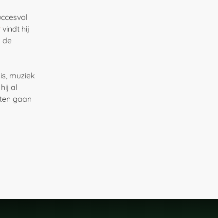
uccesvol
r
vindt hij
 de
is, muziek
ij al
 eten gaan