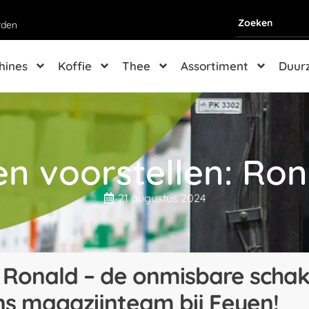
rden
hines
Koffie
Thee
Assortiment
Duur
en voorstellen: Ron
21 augustus 2024
Ronald – de onmisbare schak
ns magazijnteam bij Feyen!