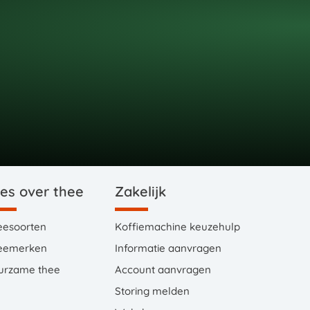
les over thee
Zakelijk
eesoorten
Koffiemachine keuzehulp
eemerken
Informatie aanvragen
urzame thee
Account aanvragen
Storing melden