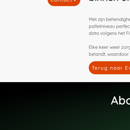
Met zijn behendighe
palletniveau perfe
data volgens het F
Elke keer weer zor
belandt, waardoor 
Terug naar E
Abo