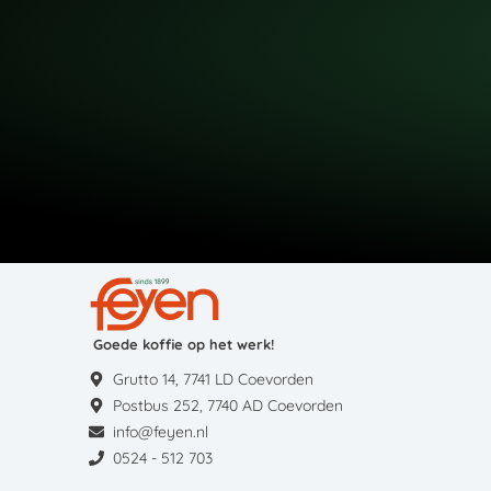
Goede koffie op het werk!
Grutto 14, 7741 LD Coevorden
Postbus 252, 7740 AD Coevorden
info@feyen.nl
0524 - 512 703