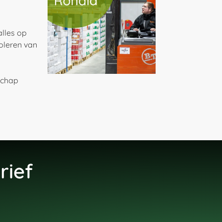
alles op
roleren van
 schap
rief