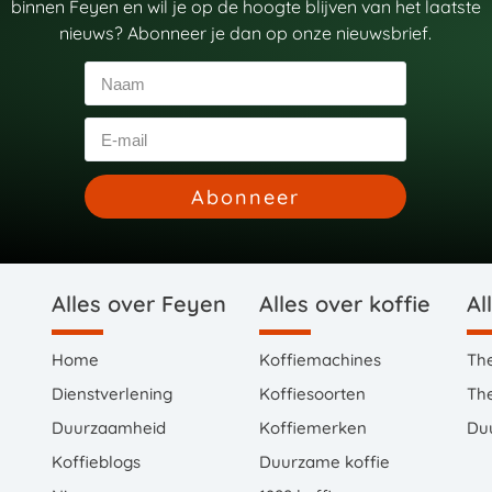
binnen Feyen en wil je op de hoogte blijven van het laatste
nieuws? Abonneer je dan op onze nieuwsbrief.
Abonneer
Alles over Feyen
Alles over koffie
Al
Home
Koffiemachines
Th
Dienstverlening
Koffiesoorten
Th
Duurzaamheid
Koffiemerken
Du
Koffieblogs
Duurzame koffie