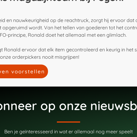
id en nauwkeurigheid op de reachtruck, zorgt hij ervoor dat 
ct opgeruimd wordt. Van het tellen van goederen tot het cont
IFO-principe, Ronald doet het allemaal met een glimlach.
gt Ronald ervoor dat elk item gecontroleerd en keurig in het
onze orderpickers nooit misgrijpen!
ven voorstellen
nneer op onze nieuwsb
Ben je geïnteresseerd in wat er allemaal nog meer speelt