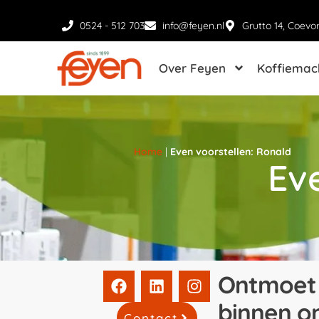
0524 - 512 703
info@feyen.nl
Grutto 14, Coevo
Over Feyen
Koffiemac
Home
|
Even voorstellen: Ronald
Ev
Ontmoet 
binnen o
Contact