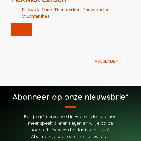
Pickwick
,
Thee
,
Theemerken
,
Theesoorten
,
Vruchtenthee
Webshop
VOLGENDE
Abonneer op onze nieuwsbrief
Ben je geïnteresseerd in wat er allemaal nog
meer speelt binnen Feyen en wil je op de
hoogte blijven van het laatste nieuws?
Abonneer je dan op onze nieuwsbrief.