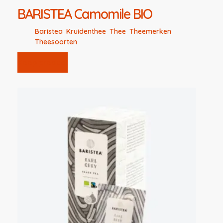
BARISTEA Camomile BIO
Baristea
,
Kruidenthee
,
Thee
,
Theemerken
,
Theesoorten
Koop product