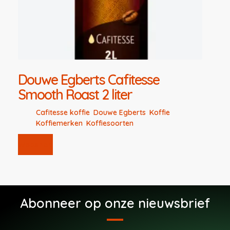
Douwe Egberts Cafitesse
Smooth Roast 2 liter
Cafitesse koffie
,
Douwe Egberts
,
Koffie
,
Koffiemerken
,
Koffiesoorten
Webshop
Abonneer op onze nieuwsbrief