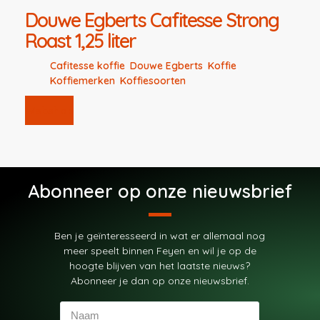
Douwe Egberts Cafitesse Strong
Roast 1,25 liter
Cafitesse koffie
,
Douwe Egberts
,
Koffie
,
Koffiemerken
,
Koffiesoorten
Webshop
Abonneer op onze nieuwsbrief
Ben je geïnteresseerd in wat er allemaal nog
meer speelt binnen Feyen en wil je op de
hoogte blijven van het laatste nieuws?
Abonneer je dan op onze nieuwsbrief.