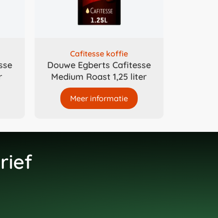
Cafitesse koffie
sse
Douwe Egberts Cafitesse
r
Medium Roast 1,25 liter
Meer informatie
rief