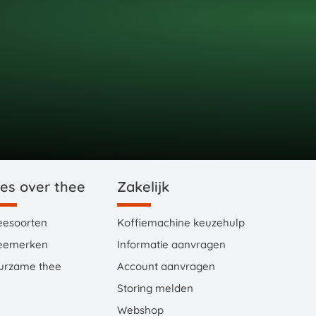
les over thee
Zakelijk
eesoorten
Koffiemachine keuzehulp
eemerken
Informatie aanvragen
urzame thee
Account aanvragen
Storing melden
Webshop