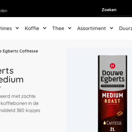
rden
hines
Koffie
Thee
Assortiment
Duur
 Egberts Cafitesse
rts
Medium
r
ceerd met zachte
koffiebonen in de
middeld 380 kopjes