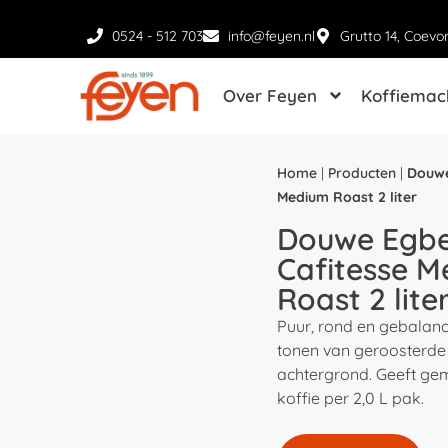
0524 - 512 703
info@feyen.nl
Grutto 14, Coevo
Over Feyen
Koffiemac
Home
|
Producten
|
Douwe
Medium Roast 2 liter
Douwe Egbe
Cafitesse 
Roast 2 lite
Puur, rond en gebalan
tonen van geroosterde 
achtergrond. Geeft ge
koffie per 2,0 L pak.