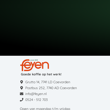
Goede koffie op het werk!
Grutto 14, 7741 LD Coevorden
Postbus 252, 7740 AD Coevorden
info@feyen.nl
0524 - 512 703
Open van maandag t/m vrijdag