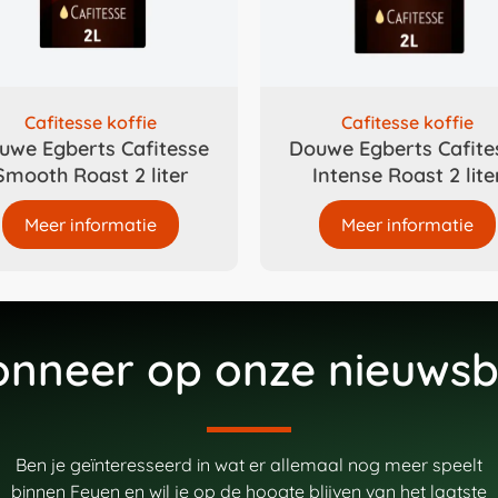
Cafitesse koffie
Cafitesse koffie
uwe Egberts Cafitesse
Douwe Egberts Cafite
Smooth Roast 2 liter
Intense Roast 2 lite
Meer informatie
Meer informatie
nneer op onze nieuwsb
Ben je geïnteresseerd in wat er allemaal nog meer speelt
binnen Feyen en wil je op de hoogte blijven van het laatste