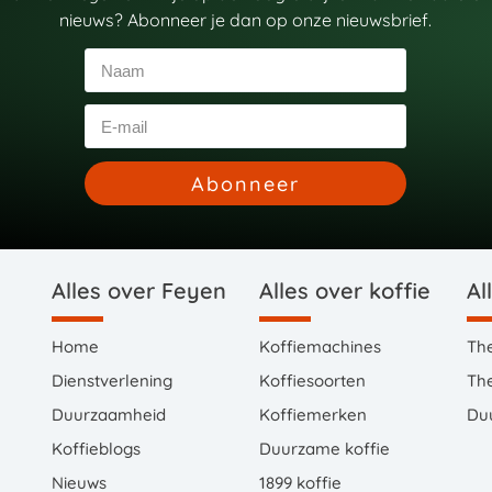
nieuws? Abonneer je dan op onze nieuwsbrief.
Abonneer
Alles over Feyen
Alles over koffie
Al
Home
Koffiemachines
Th
Dienstverlening
Koffiesoorten
Th
Duurzaamheid
Koffiemerken
Du
Koffieblogs
Duurzame koffie
Nieuws
1899 koffie