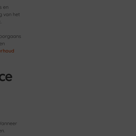
s en
g van het
.
doorgaans
 en
erhoud
ce
 Wanneer
en.