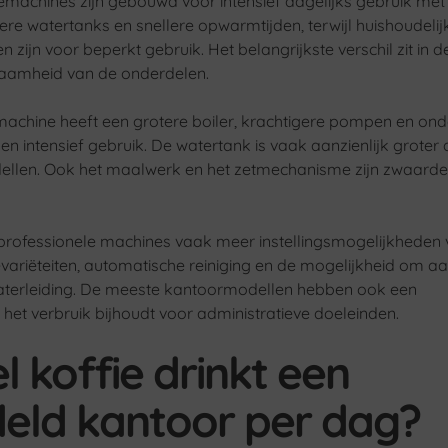
iemachines zijn gebouwd voor intensief dagelijks gebruik met
re watertanks en snellere opwarmtijden, terwijl huishoudelij
zijn voor beperkt gebruik. Het belangrijkste verschil zit in d
zaamheid van de onderdelen.
machine heeft een grotere boiler, krachtigere pompen en on
gen intensief gebruik. De watertank is vaak aanzienlijk groter 
ellen. Ook het maalwerk en het zetmechanisme zijn zwaarde
rofessionele machines vaak meer instellingsmogelijkheden 
evariëteiten, automatische reiniging en de mogelijkheid om a
aterleiding. De meeste kantoormodellen hebben ook een
e het verbruik bijhoudt voor administratieve doeleinden.
 koffie drinkt een
eld kantoor per dag?