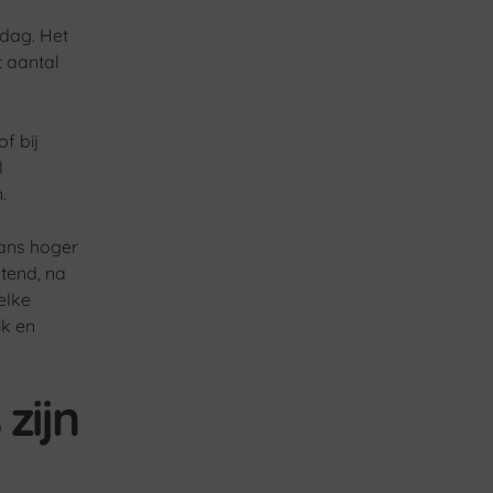
kdag. Het
t aantal
of bij
l
.
gaans hoger
htend, na
elke
ik en
zijn