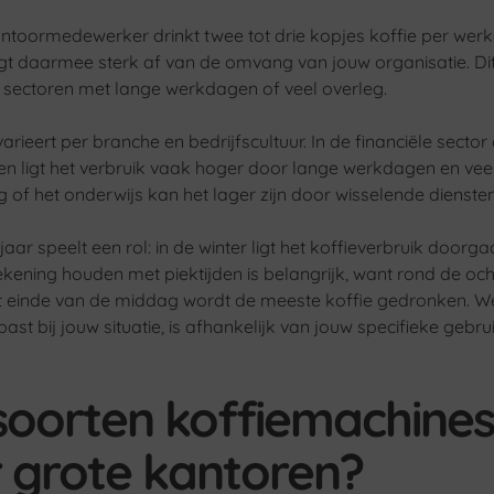
toormedewerker drinkt twee tot drie kopjes koffie per wer
ngt daarmee sterk af van de omvang van jouw organisatie. Di
n sectoren met lange werkdagen of veel overleg.
arieert per branche en bedrijfscultuur. In de financiële sector 
en ligt het verbruik vaak hoger door lange werkdagen en vee
g of het onderwijs kan het lager zijn door wisselende diensten
 jaar speelt een rol: in de winter ligt het koffieverbruik door
ekening houden met piektijden is belangrijk, want rond de oc
t einde van de middag wordt de meeste koffie gedronken. W
ast bij jouw situatie, is afhankelijk van jouw specifieke gebru
oorten koffiemachines 
r grote kantoren?