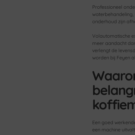
Professioneel onder
waterbehandeling, 
onderhoud zijn afha
Volautomatische 
meer aandacht dan
verlengt de leven
worden bij Feyen al
Waarom
belangr
koffie
Een goed werkende
een machine uitva