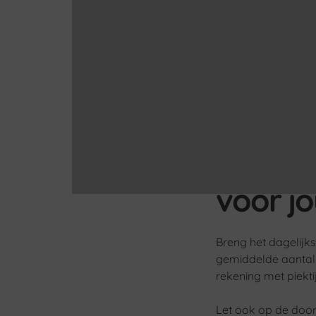
Instant 
Deze machines werk
minimaal onderhoud
verse koffie, maa
goed passen.
Hoe kie
voor j
Breng het dagelijks
gemiddelde aantal
rekening met piekt
Let ook op de doorl