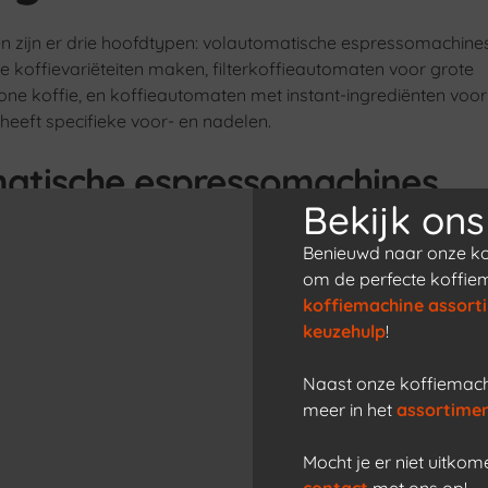
n zijn er drie hoofdtypen: volautomatische espressomachines
e koffievariëteiten maken, filterkoffieautomaten voor grote
e koffie, en koffieautomaten met instant-ingrediënten voor
 heeft specifieke voor- en nadelen.
atische espressomachines
Bekijk ons
en verse bonen en maken op knopdruk espresso, cappuccino
Benieuwd naar onze ko
en veel smaakvariant en veel keuze, maar vereisen meer on
om de perfecte koffie
fhankelijk van het model en kan oplopen tot honderden kopjes
koffiemachine assort
keuzehulp
!
ffieautomaten
Naast onze koffiemachi
ren die vooral gewone koffie drinken. Deze machines kunnen
meer in het
assortime
ijk zetten en warm houden. Ze zijn eenvoudig in gebruik en 
variatie. Afhankelijk van het model zijn ze geschikt voor
Mocht je er niet uitko
lijkse hoeveelheden.
contact
met ons op!