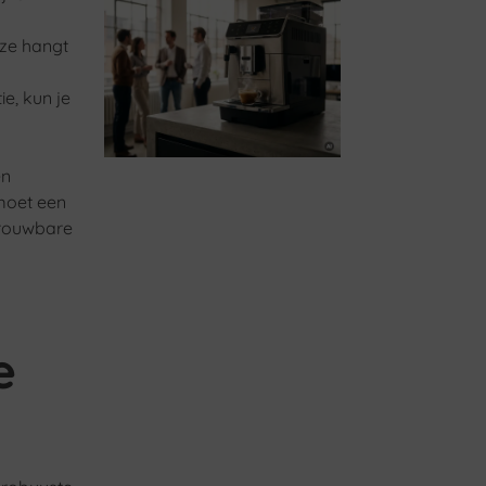
uze hangt
ie, kun je
en
moet een
trouwbare
e