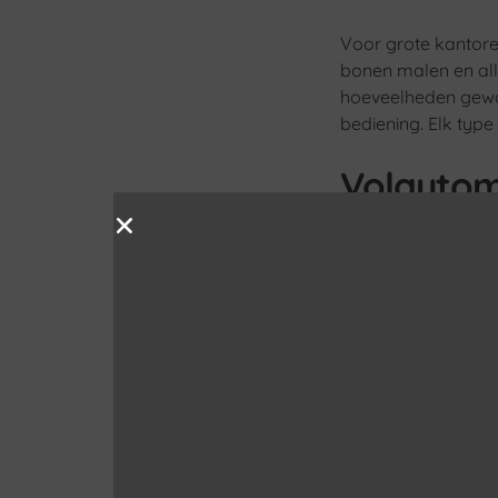
Voor grote kantore
bonen malen en all
hoeveelheden gewon
bediening. Elk type
Volautom
Deze machines mal
macchiato. Ze bied
De capaciteit is a
Filterko
Perfect voor kanto
hoeveelheden tegel
maar bieden minder 
uiteenlopende dage