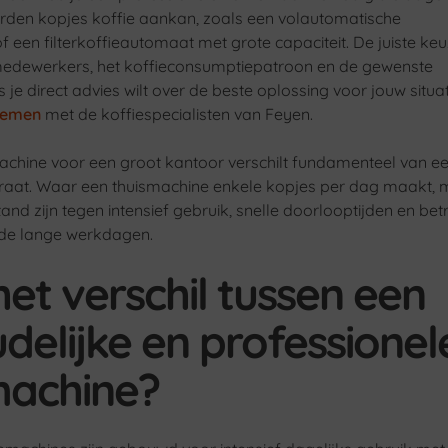
derden kopjes koffie aankan, zoals een volautomatische
 een filterkoffieautomaat met grote capaciteit. De juiste ke
 medewerkers, het koffieconsumptiepatroon en de gewenste
ls je direct advies wilt over de beste oplossing voor jouw situat
nemen
met de koffiespecialisten van Feyen.
chine voor een groot kantoor verschilt fundamenteel van e
raat. Waar een thuismachine enkele kopjes per dag maakt, 
nd zijn tegen intensief gebruik, snelle doorlooptijden en be
nde lange werkdagen.
het verschil tussen een
delijke en professionel
machine?