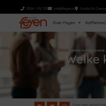
0524 - 512 703
info@feyen.nl
Grutto 14, Coevo
Over Feyen
Koffiemac
Home
|
Welke koffiemachine 
Welke 
Voor een groot kan