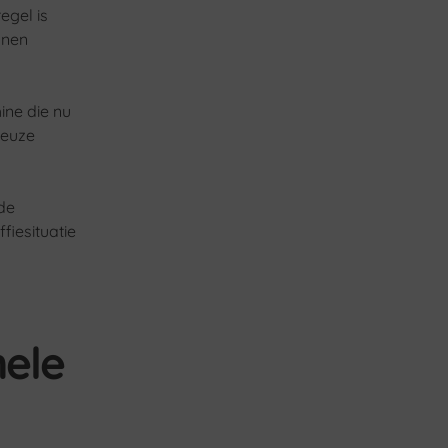
egel is
nnen
ine die nu
keuze
 de
iesituatie
nele