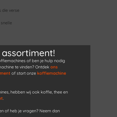
 die verse
 snelle
 assortiment!
 en latte
ffiemachines of ben je hulp nodig
derhoud.
machine te vinden? Ontdek
ons
 per dag.
iment
of start onze
koffiemachine
nes, hebben wij ook koffie, thee en
 grote
nt
.
onderhoud,
men of heb je vragen? Neem dan