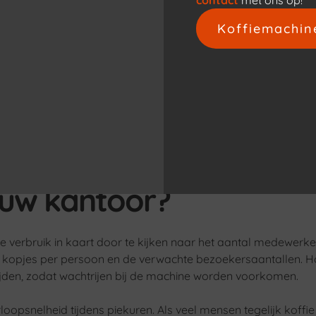
Koffiemachin
koffieautomaten
en met oploskoffie, melkpoeder en suiker. Ze zijn snel, vere
 en zijn geschikt voor druk gebruik. De smaakbeleving versc
r de praktische voordelen kunnen voor bepaalde kantooromg
s je de juiste capaciteit
ouw kantoor?
e verbruik in kaart door te kijken naar het aantal medewerke
 kopjes per persoon en de verwachte bezoekersaantallen. 
ijden, zodat wachtrijen bij de machine worden voorkomen.
oopsnelheid tijdens piekuren. Als veel mensen tegelijk koffie 