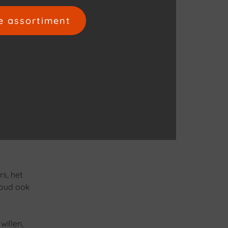
e assortiment
isen
hilt van
evingen
rs, het
Houd ook
willen,