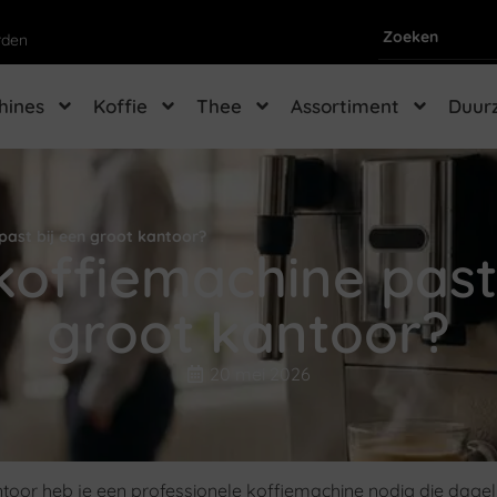
rden
hines
Koffie
Thee
Assortiment
Duur
past bij een groot kantoor?
koffiemachine past 
groot kantoor?
20 mei 2026
toor heb je een professionele koffiemachine nodig die dagel