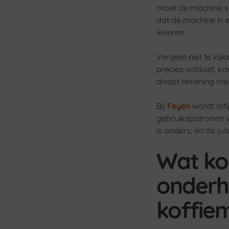
moet de machine sn
dat de machine in e
leveren.
Vergeet niet te kij
precies voldoet, ka
alvast rekening me
Bij
Feyen
wordt alti
gebruikspatronen v
is anders, en de jui
Wat kom
onderh
koffie