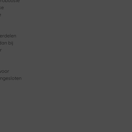
 robuuste
ke
e
derdelen
dan bij
r
voor
angesloten