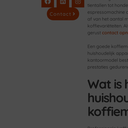
tientallen tot hon
espressomachine of
Contact
af van het aantal
koffievariëteiten. A
gerust
contact op
Een goede koffiema
huishoudelijk appa
kantoormodel besta
prestaties gedure
Wat is 
huishou
koffie