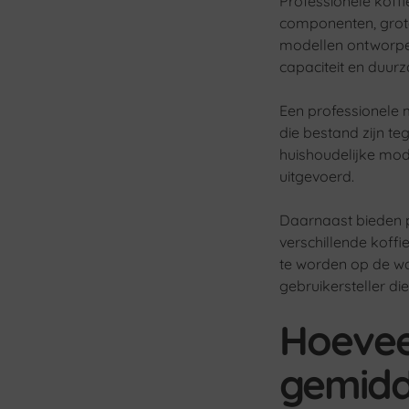
Professionele koff
componenten, grote
modellen ontworpen 
capaciteit en duur
Een professionele 
die bestand zijn te
huishoudelijke mod
uitgevoerd.
Daarnaast bieden p
verschillende koffi
te worden op de w
gebruikersteller di
Hoeveel
gemidd