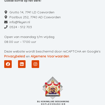
Goede koffie op het werk!
Grutto 14, 7741 LD Coevorden
Postbus 252, 7740 AD Coevorden
info@feyen.nl
0524 - 512 703
Open van maandag t/m vrijdag
08.00 uur – 17.00 uur
Deze website wordt beschermd door reCAPTCHA en Google’s
Privacybeleid
en
Algemene Voorwaarden
.